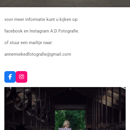
voor meer informatie kunt u kijken op:
facebook en Instagram A.D Fotografie.
of stuur een mailtje naar:
annemiekedfotografie@gmail.com
F
I
a
n
c
s
e
t
b
a
o
g
o
r
k
a
m