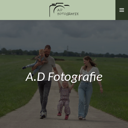
Ga
direct
naar
de
hoofdinhoud
A.D Fotografie