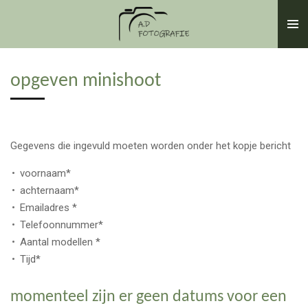
Ga
direct
naar
de
opgeven minishoot
hoofdinhoud
Gegevens die ingevuld moeten worden onder het kopje bericht
voornaam*
achternaam*
Emailadres *
Telefoonnummer*
Aantal modellen *
Tijd*
momenteel zijn er geen datums voor een